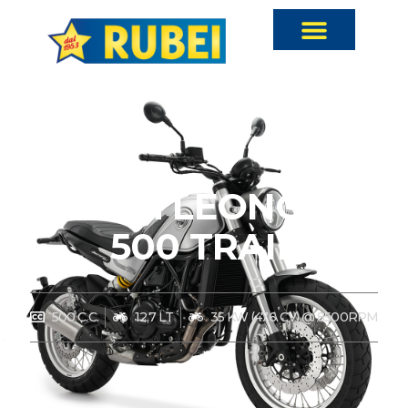
Benelli LEONCINO
500 TRAIL
500 C.C.
12,7 LT
35 KW (47,6 CV) @ 8500RPM