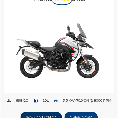
698 C.C.
20L
51,5 KW (70,0 CV) @ 8000 RPM
SCHEDA TECNICA
CHIAMA ORA