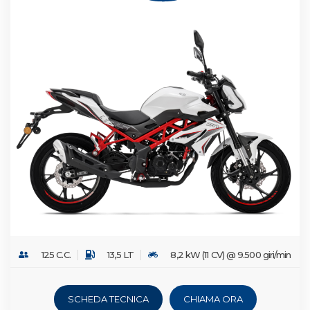
125 C.C.
13,5 LT
8,2 kW (11 CV) @ 9.500 giri/min
SCHEDA TECNICA
CHIAMA ORA