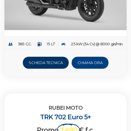
385 C.C.
15 LT
25 kW (34 Cv) @ 8000 giri/min
SCHEDA TECNICA
CHIAMA ORA
RUBEI MOTO
TRK 702 Euro 5+
Promo
7.490
€ f.c.