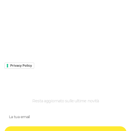
NAKED
TOURING
LEONCINO
CLASSIC
SPORT
Privacy e Cookie
Privacy Policy
ISCRIVI ALLA NEWSLETTER
Resta aggiornato sulle ultime novità