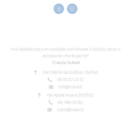
CHI SIAMO
Vuoi assistenza o un consiglio per trovare il veicolo, casco o
accessorio che fa per te?
Ti aiuta Rubei!
Via Oderisi da Gubbio, 136/142
06 55 30 23 12
info@rubei.it
Via Appia Nuova, 530/532
06 780 33 90
rubei@rubei.it
LINK UTILI