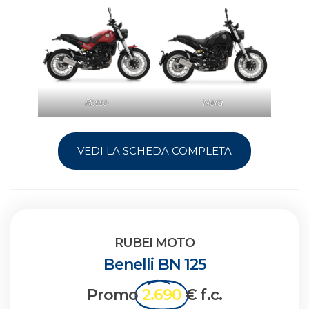
Rosso
Nera
VEDI LA SCHEDA COMPLETA
RUBEI MOTO
Benelli BN 125
Promo
2.690
€ f.c.