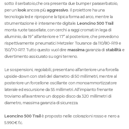
sotto il serbatoio,che ora presenta due bumper paraserbatoio,
per un
look
ancora più
aggressivo
. Il proiettore ha una
tecnologia led e ripropone la tipica forma ad arco, mentre la
strumentazione è interamente digitale.
Leoncino 500 Trail
monta ruote tassellate, con cerchi a raggi cromati in lega di
alluminio, da 19” all’anteriore e 17” al posteriore, che prevedono
rispettivamente pneumatici Metzeler Tourance da 110/80-R19 e
150/70-R17. Tutto questo vuol dire
massima
garanzia di
stabilità
e
divertimento assicurato su ogni terreno.
Le sospensioni, regolabili, presentano all’anteriore una forcella
upside-down con steli del diametro di 50 millimetri, mentre al
posteriore un forcellone oscillante con monoammortizzatore
laterale ed escursione da 55 millimetri. All’impianto frenante
troviamo all’avantreno un doppio disco da 320 millimetri di
diametro, massima garanzia di sicurezza.
Leoncino 500 Trail
è proposto nelle colorazioni rosso e nero a
5.990€ f.c.