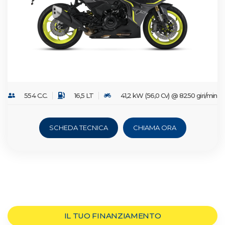
554 C.C.
16,5 LT
41,2 kW (56,0 Cv) @ 8250 giri/min
SCHEDA TECNICA
CHIAMA ORA
IL TUO FINANZIAMENTO