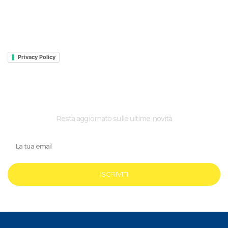
SPORT
Privacy e Cookie
Privacy Policy
ISCRIVI ALLA NEWSLETTER
Resta aggiornato sulle ultime novità
ISCRIVITI