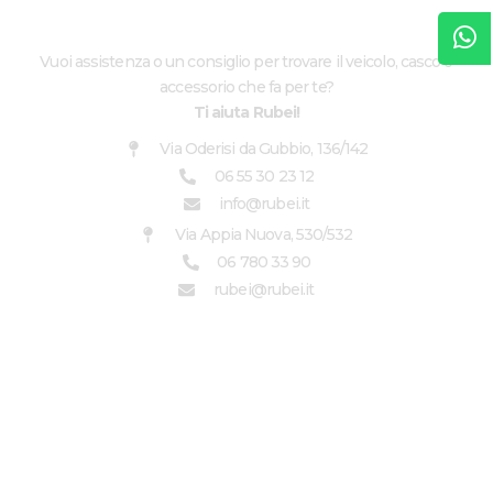
CHI SIAMO
Vuoi assistenza o un consiglio per trovare il veicolo, casco o
accessorio che fa per te?
Ti aiuta Rubei!
Via Oderisi da Gubbio, 136/142
06 55 30 23 12
info@rubei.it
Via Appia Nuova, 530/532
06 780 33 90
rubei@rubei.it
LINK UTILI
NAKED
TOURING
LEONCINO
CLASSIC