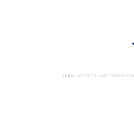
Rubei, azienda leader sul mercato d
CHI SIAMO
LI