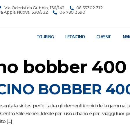
Via Oderisi da Gubbio, 136/142
06 55302 312
ia Appia Nuova, 530/532
06 780 3390
TOURING
LEONCINO
CLASSIC
NA
no bobber 400
NCINO BOBBER 40
 la sintesi perfetta tra gli elementi iconici della gamma Leon
 Centro Stile Benelli. Ideale per l’uso urbano e per i viaggi fuo
to […]