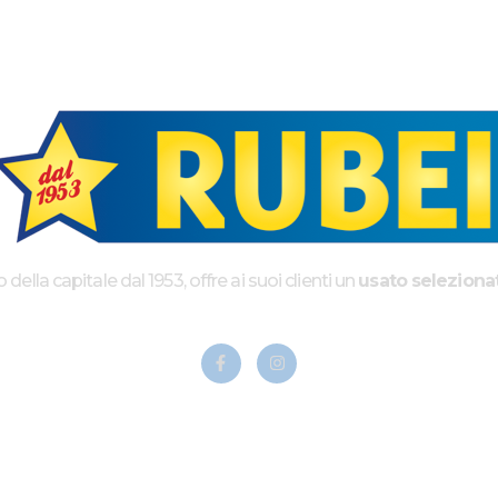
ella capitale dal 1953, offre ai suoi clienti un
usato seleziona
NK UTILI
Privacy e Cookie