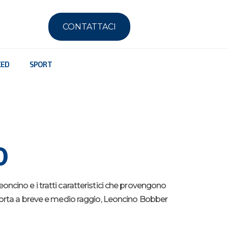
CONTATTACI
KED
SPORT
0
cino e i tratti caratteristici che provengono
ri porta a breve e medio raggio, Leoncino Bobber