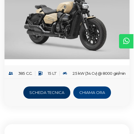
385 C.C.
15 LT
25 kW (34 Cv) @ 8000 giri/min
SCHEDA TECNICA
CHIAMA ORA