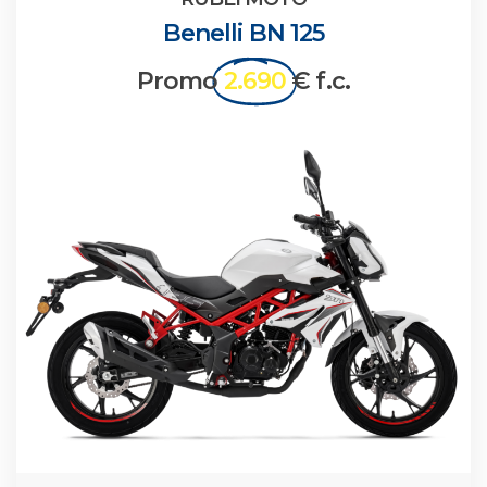
Benelli BN 125
Promo
2.690
€ f.c.