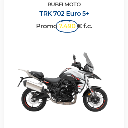
RUBEI MOTO
TRK 702 Euro 5+
Promo
7.490
€ f.c.