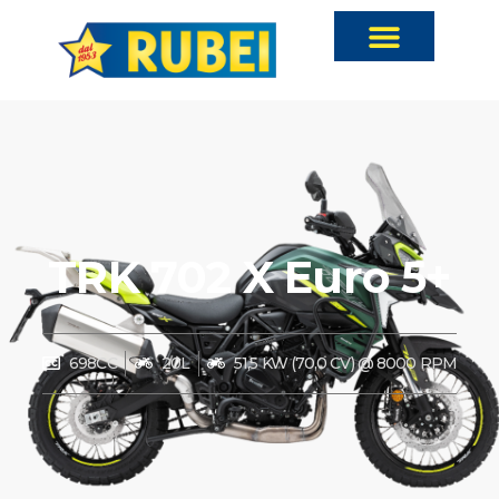
TRK 702 X Euro 5+
698CC
20L
51,5 KW (70,0 CV) @ 8000 RPM