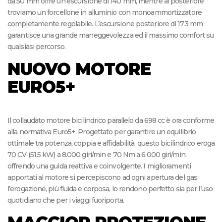
da 50 mm offre un’escursione di 140 mm, mentre al posteriore
troviamo un forcellone in alluminio con monoammortizzatore
completamente regolabile. L’escursione posteriore di 173 mm
garantisce una grande maneggevolezza ed il massimo comfort su
qualsiasi percorso.
NUOVO MOTORE
EURO5+
Il collaudato motore bicilindrico parallelo da 698 cc è ora conforme
alla normativa Euro5+. Progettato per garantire un equilibrio
ottimale tra potenza, coppia e affidabilità, questo bicilindrico eroga
70 CV (51,5 kW) a 8.000 giri/min e 70 Nm a 6.000 giri/min,
offrendo una guida reattiva e coinvolgente. I miglioramenti
apportati al motore si percepiscono ad ogni apertura del gas:
l’erogazione, più fluida e corposa, lo rendono perfetto sia per l’uso
quotidiano che per i viaggi fuoriporta.