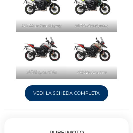
trk702x anthracite grey
trk702x forest green
trk702x gres white
trk702x dune sea
VEDI LA SCHEDA COMPLETA
RUBEI MOTO