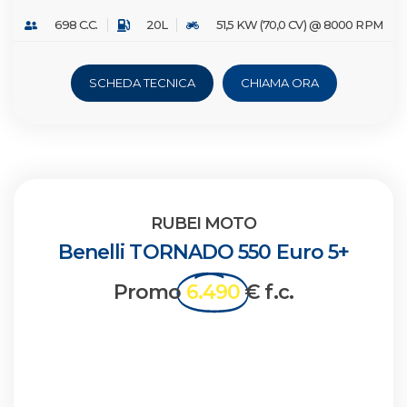
698 C.C.
20L
51,5 KW (70,0 CV) @ 8000 RPM
SCHEDA TECNICA
CHIAMA ORA
RUBEI MOTO
Benelli TORNADO 550 Euro 5+
Promo
6.490
€ f.c.