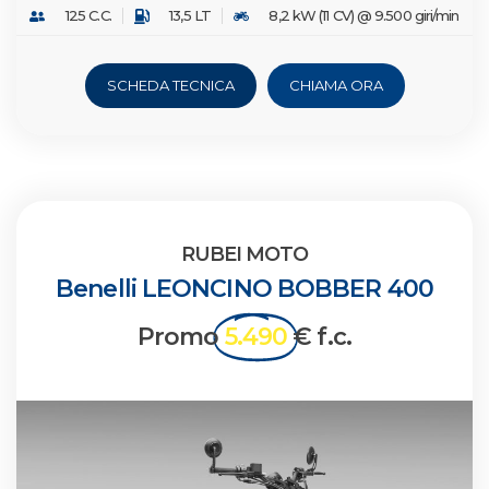
125 C.C.
13,5 LT
8,2 kW (11 CV) @ 9.500 giri/min
SCHEDA TECNICA
CHIAMA ORA
RUBEI MOTO
Benelli LEONCINO BOBBER 400
Promo
5.490
€ f.c.