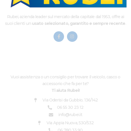
Rubei, azienda leader sul mercato della capitale dal 1953, offre ai
suoi clienti un
usato selezionato, garantito e sempre recente
.
CHI SIAMO
Vuoi assistenza o un consiglio per trovare il veicolo, casco o
accessorio che fa per te?
Ti aiuta Rubei!
Via Oderisi da Gubbio, 136/142
06 55 30 23 12
info@rubei.it
Via Appia Nuova, 530/532
06 780 33 90