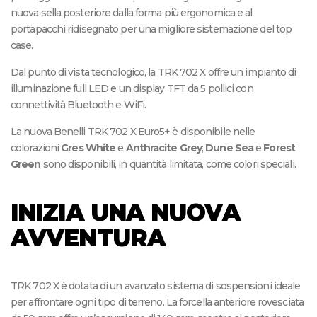
nuova sella posteriore dalla forma più ergonomica e al
portapacchi ridisegnato per una migliore sistemazione del top
case.
Dal punto di vista tecnologico, la TRK 702 X offre un impianto di
illuminazione full LED e un display TFT da 5 pollici con
connettività Bluetooth e WiFi.
La nuova Benelli TRK 702 X Euro5+ è disponibile nelle
colorazioni
Gres White
e
Anthracite Grey
;
Dune Sea
e
Forest
Green
sono disponibili, in quantità limitata, come colori speciali.
INIZIA UNA NUOVA
AVVENTURA
TRK 702 X è dotata di un avanzato sistema di sospensioni ideale
per affrontare ogni tipo di terreno. La forcella anteriore rovesciata