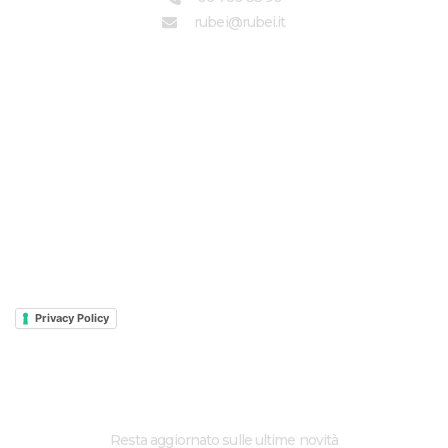
rubei@rubei.it
LINK UTILI
NAKED
TOURING
LEONCINO
CLASSIC
SPORT
Privacy e Cookie
Privacy Policy
ISCRIVI ALLA NEWSLETTER
Resta aggiornato sulle ultime novità