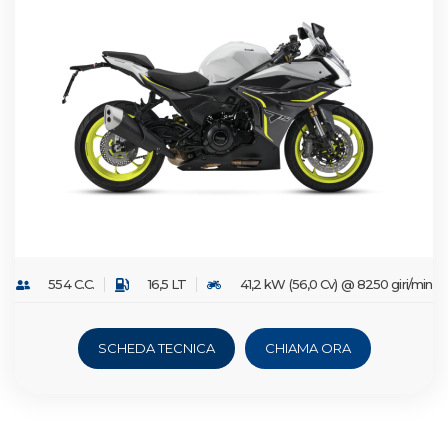
554 C.C.
16,5 LT
41,2 kW (56,0 Cv) @ 8250 giri/min
SCHEDA TECNICA
CHIAMA ORA