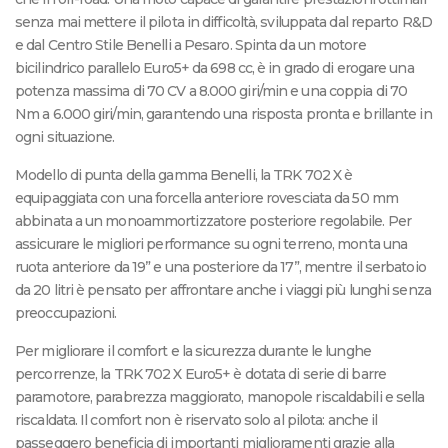
senza mai mettere il pilota in difficoltà, sviluppata dal reparto R&D
e dal Centro Stile Benelli a Pesaro. Spinta da un motore
bicilindrico parallelo Euro5+ da 698 cc, è in grado di erogare una
potenza massima di 70 CV a 8.000 giri/min e una coppia di 70
Nm a 6.000 giri/min, garantendo una risposta pronta e brillante in
ogni situazione.
Modello di punta della gamma Benelli, la TRK 702 X è
equipaggiata con una forcella anteriore rovesciata da 50 mm
abbinata a un monoammortizzatore posteriore regolabile. Per
assicurare le migliori performance su ogni terreno, monta una
ruota anteriore da 19” e una posteriore da 17”, mentre il serbatoio
da 20 litri è pensato per affrontare anche i viaggi più lunghi senza
preoccupazioni.
Per migliorare il comfort e la sicurezza durante le lunghe
percorrenze, la TRK 702 X Euro5+ è dotata di serie di barre
paramotore, parabrezza maggiorato, manopole riscaldabili e sella
riscaldata. Il comfort non è riservato solo al pilota: anche il
passeggero beneficia di importanti miglioramenti grazie alla